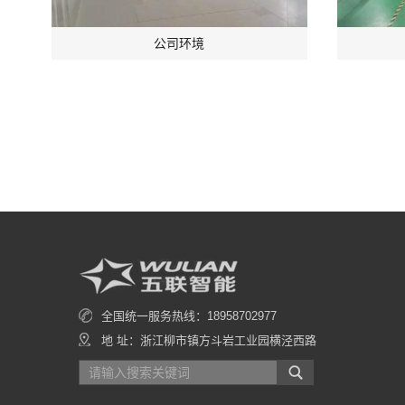
公司环境
全国统一服务热线：18958702977
地 址：浙江柳市镇方斗岩工业园横泾西路